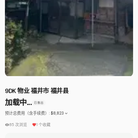
9DK 物业 福井市 福井县
加载中...
已售出
预计总费用（含手续费）
:
$8,823
85
次浏览
1
个收藏