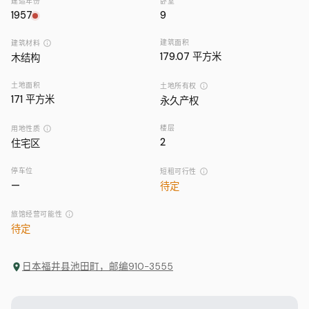
建造年份
卧室
1957
9
建筑面积
建筑材料
179.07 平方米
木结构
土地面积
土地所有权
171
平方米
永久产权
楼层
用地性质
2
住宅区
停车位
短租可行性
—
待定
旅馆经营可能性
待定
日本福井县池田町，邮编910-3555